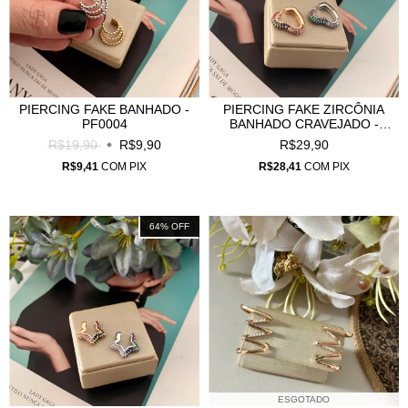
PIERCING FAKE BANHADO -
PIERCING FAKE ZIRCÔNIA
PF0004
BANHADO CRAVEJADO -
PF0001
R$19,90
R$9,90
R$29,90
R$9,41
COM
PIX
R$28,41
COM
PIX
64
%
OFF
ESGOTADO