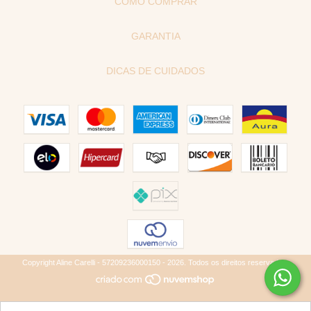
COMO COMPRAR
GARANTIA
DICAS DE CUIDADOS
Copyright Aline Carelli - 57209236000150 - 2026. Todos os direitos reservados.