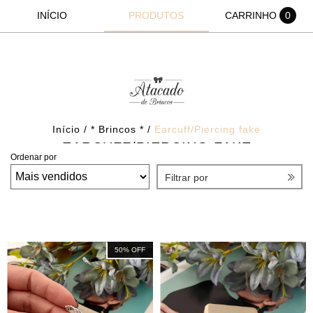
INÍCIO
PRODUTOS
CARRINHO
0
Início
/
* Brincos *
/
Earcuff/Piercing fake
EARCUFF/PIERCING FAKE
Ordenar por
Filtrar por
50
%
OFF