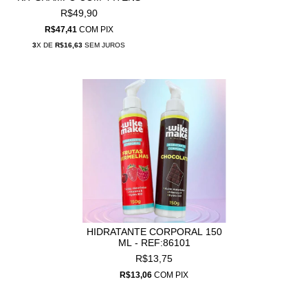
R$49,90
R$47,41
COM
PIX
3
X DE
R$16,63
SEM JUROS
HIDRATANTE CORPORAL 150
ML - REF:86101
R$13,75
R$13,06
COM
PIX