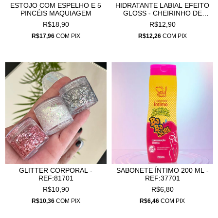
ESTOJO COM ESPELHO E 5
HIDRATANTE LABIAL EFEITO
PINCÉIS MAQUIAGEM
GLOSS - CHEIRINHO DE
CHICLETE
R$18,90
R$12,90
R$17,96
COM
PIX
R$12,26
COM
PIX
GLITTER CORPORAL -
SABONETE ÍNTIMO 200 ML -
REF:81701
REF:37701
R$10,90
R$6,80
R$10,36
COM
PIX
R$6,46
COM
PIX