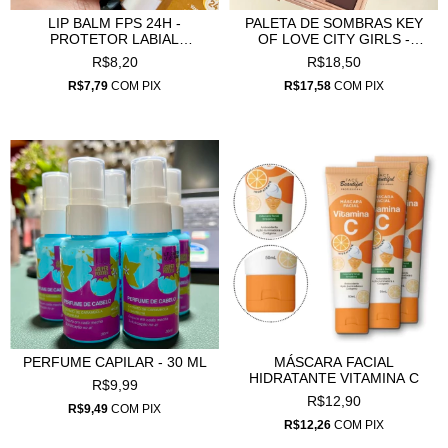
LIP BALM FPS 24H -
PALETA DE SOMBRAS KEY
PROTETOR LABIAL
OF LOVE CITY GIRLS -
HIDRANTE - REF :51201
REF:132601
R$8,20
R$18,50
R$7,79
COM
PIX
R$17,58
COM
PIX
PERFUME CAPILAR - 30 ML
MÁSCARA FACIAL
HIDRATANTE VITAMINA C
R$9,99
R$12,90
R$9,49
COM
PIX
R$12,26
COM
PIX