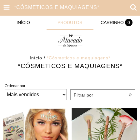
*CÓSMETICOS E MAQUIAGENS*
INÍCIO
PRODUTOS
CARRINHO
0
Início
/
*Cósmeticos e maquiagens*
*CÓSMETICOS E MAQUIAGENS*
Ordenar por
Filtrar por