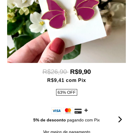
R$26,90
R$9,90
R$9,41
com
Pix
63
%
OFF
5% de desconto
pagando com Pix
Ver meios de pagamento