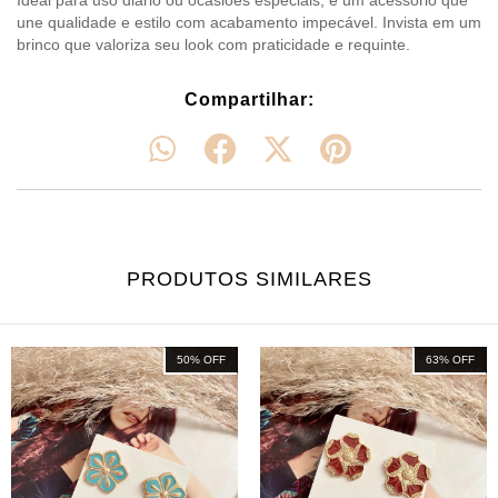
Ideal para uso diário ou ocasiões especiais, é um acessório que
une qualidade e estilo com acabamento impecável. Invista em um
brinco que valoriza seu look com praticidade e requinte.
Compartilhar:
PRODUTOS SIMILARES
50
%
OFF
63
%
OFF