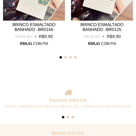
BRINCO ESMALTADO
BRINCO ESMALTADO
BANHADO -BR0166
BANHADO -BR0125
R$19,90
R$9,90
R$26,90
R$9,90
R$9,41
COM
PIX
R$9,41
COM
PIX
ENVIOS GRÁTIS
PARA COMPRAS ACIMA DE R$250,00 - CONSULTE SUA REGIÃO
NEWSLETTER