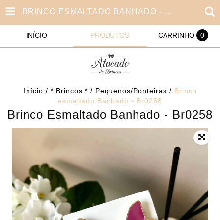
BRINCO ESMALTADO BANHADO - BR0258
INÍCIO
PRODUTOS
CARRINHO
0
Início
/
* Brincos *
/
Pequenos/Ponteiras
/
Brinco
esmaltado Banhado - Br0258
Brinco Esmaltado Banhado - Br0258