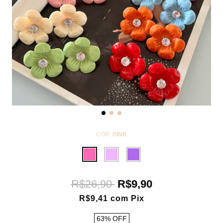
COR:
PINK
R$26,90
R$9,90
R$9,41
com
Pix
63
%
OFF