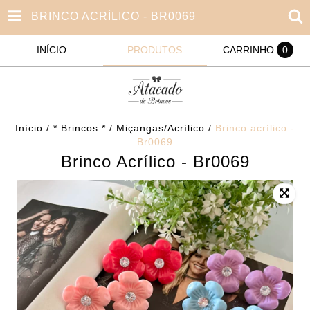
BRINCO ACRÍLICO - BR0069
INÍCIO
PRODUTOS
CARRINHO
0
Início
/
* Brincos *
/
Miçangas/Acrílico
/
Brinco acrílico -
Br0069
Brinco Acrílico - Br0069