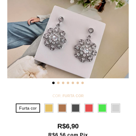
COR:
FURTA COR
Furta cor
R$6,90
R$6,56
com
Pix