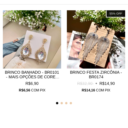
55
%
OFF
BRINCO BANHADO - BR0101
BRINCO FESTA ZIRCÔNIA -
- MAIS OPÇÕES DE CORES
BR0174
NAS FOTOS
R$6,90
R$32,90
R$14,90
R$6,56
COM
PIX
R$14,16
COM
PIX