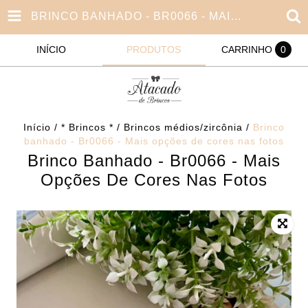
BRINCO BANHADO - BR0066 - MAIS OPÇÕES DE CORES NAS FOTOS
INÍCIO
PRODUTOS
CARRINHO
0
Início
/
* Brincos *
/
Brincos médios/zircônia
/
Brinco
banhado - Br0066 - Mais opções de cores nas fotos
Brinco Banhado - Br0066 - Mais
Opções De Cores Nas Fotos