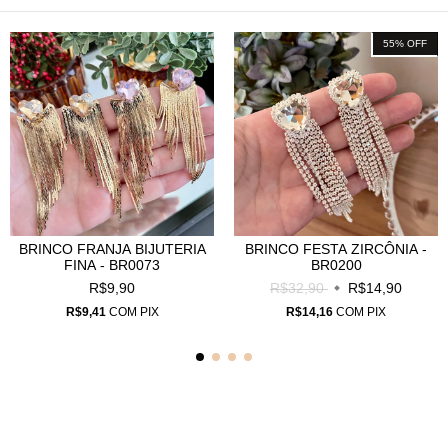
55
%
OFF
BRINCO FRANJA BIJUTERIA
BRINCO FESTA ZIRCÔNIA -
FINA - BR0073
BR0200
R$9,90
R$32,90
R$14,90
R$9,41
COM
PIX
R$14,16
COM
PIX