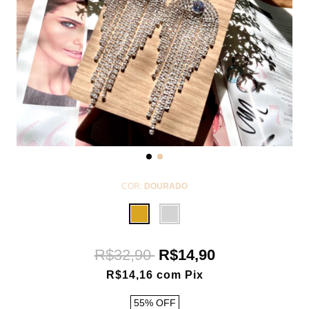
COR:
DOURADO
R$32,90
R$14,90
R$14,16
com
Pix
55
%
OFF