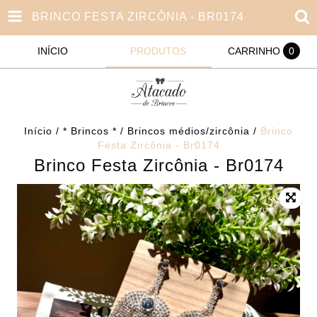
BRINCO FESTA ZIRCÔNIA - BR0174
INÍCIO
PRODUTOS
CARRINHO
0
Início
/
* Brincos *
/
Brincos médios/zircônia
/
Brinco
Festa Zircônia - Br0174
Brinco Festa Zircônia - Br0174