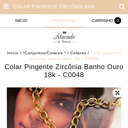
COLAR PINGENTE ZIRCÔNIA BANHO OURO 18K - C0048
INÍCIO
PRODUTOS
CARRINHO
0
Início
/
*Conjuntos/Colares *
/
Colares
/
Colar pingente
zircônia banho ouro 18k - C0048
Colar Pingente Zircônia Banho Ouro
18k - C0048