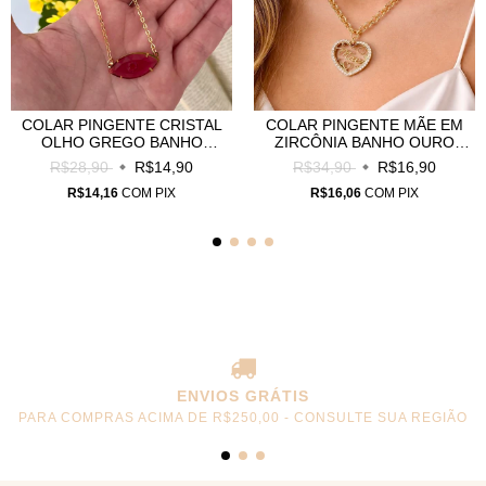
COLAR PINGENTE CRISTAL
COLAR PINGENTE MÃE EM
OLHO GREGO BANHO
ZIRCÔNIA BANHO OURO
OURO 18K- C0029
18K - C0001
R$28,90
R$14,90
R$34,90
R$16,90
R$14,16
COM
PIX
R$16,06
COM
PIX
ENVIOS GRÁTIS
PARA COMPRAS ACIMA DE R$250,00 - CONSULTE SUA REGIÃO