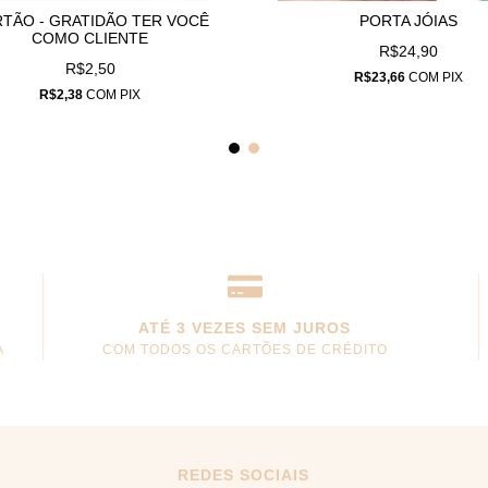
TÃO - GRATIDÃO TER VOCÊ
PORTA JÓIAS
COMO CLIENTE
R$24,90
R$2,50
R$23,66
COM
PIX
R$2,38
COM
PIX
ATÉ 3 VEZES SEM JUROS
A
COM TODOS OS CARTÕES DE CRÉDITO
REDES SOCIAIS