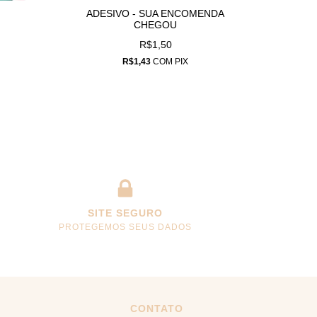
ADESIVO - SUA ENCOMENDA
ADESI
CHEGOU
QUA
R$1,50
R$1,43
COM
PIX
SITE SEGURO
PROTEGEMOS SEUS DADOS
CONTATO