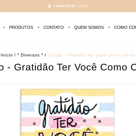
CADASTRE-SE
LOGIN
PRODUTOS
CONTATO
QUEM SOMOS
COMO CO
Início
/
* Diversos *
/
Cartão - Gratidão ter você como cliente
o - Gratidão Ter Você Como C