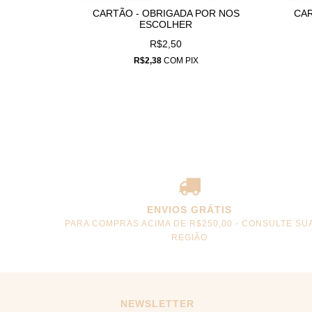
A
CARTÃO - OBRIGADA POR NOS
CAR
ESCOLHER
R$2,50
R$2,38
COM
PIX
ENVIOS GRÁTIS
PARA COMPRAS ACIMA DE R$250,00 - CONSULTE SU
REGIÃO
NEWSLETTER