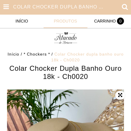
COLAR CHOCKER DUPLA BANHO OURO 18K - CH0020
INÍCIO
PRODUTOS
CARRINHO
0
Início
/
* Chockers *
/
Colar Chocker dupla banho ouro
18k - Ch0020
Colar Chocker Dupla Banho Ouro
18k - Ch0020