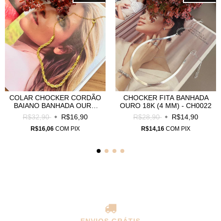
COLAR CHOCKER CORDÃO
CHOCKER FITA BANHADA
BAIANO BANHADA OURO
OURO 18K (4 MM) - CH0022
18K - CH0024
R$32,90
R$16,90
R$28,90
R$14,90
R$16,06
COM
PIX
R$14,16
COM
PIX
ENVIOS GRÁTIS