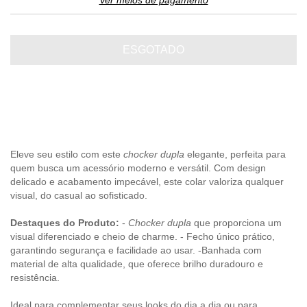
Ver meios de pagamento
Eleve seu estilo com este
chocker dupla
elegante, perfeita para
quem busca um acessório moderno e versátil. Com design
delicado e acabamento impecável, este colar valoriza qualquer
visual, do casual ao sofisticado.
Destaques do Produto:
-
Chocker dupla
que proporciona um
visual diferenciado e cheio de charme. - Fecho único prático,
garantindo segurança e facilidade ao usar. -Banhada com
material de alta qualidade, que oferece brilho duradouro e
resistência.
Ideal para complementar seus looks do dia a dia ou para