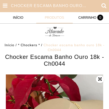
CHOCKER ESCAMA BANHO OURO 18K - CH0044
INÍCIO
PRODUTOS
CARRINHO
0
Início
/
* Chockers *
/
Chocker escama banho ouro 18k -
Ch0044
Chocker Escama Banho Ouro 18k -
Ch0044