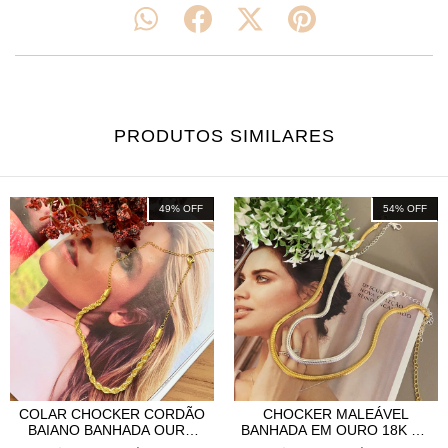
PRODUTOS SIMILARES
49
%
OFF
54
%
OFF
COLAR CHOCKER CORDÃO
CHOCKER MALEÁVEL
BAIANO BANHADA OURO
BANHADA EM OURO 18K OU
18K - CH0024
PRATA 925 - CH0052