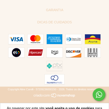
GARANTIA
DICAS DE CUIDADOS
Copyright Aline Carelli - 57209236000150 - 2026. Todos os direitos reservados.
Ao navegar por este site
você aceita o uso de cookies
para