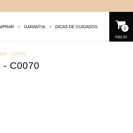
MPRAR
GARANTIA
DICAS DE CUIDADOS
0
R$0,00
 18k - C0070
k - C0070