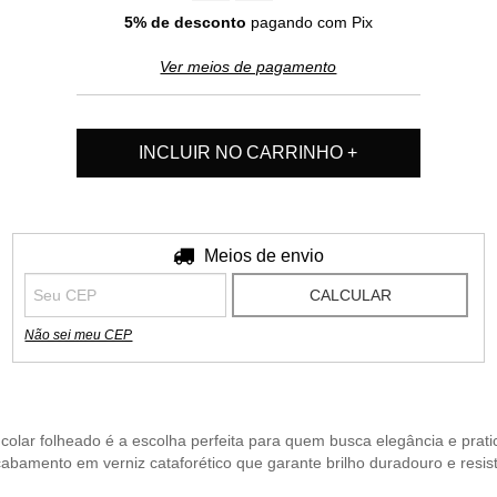
5% de desconto
pagando com Pix
Ver meios de pagamento
Entregas para o CEP:
Meios de envio
ALTERAR CEP
CALCULAR
Não sei meu CEP
lar folheado é a escolha perfeita para quem busca elegância e pratic
bamento em verniz cataforético que garante brilho duradouro e resis