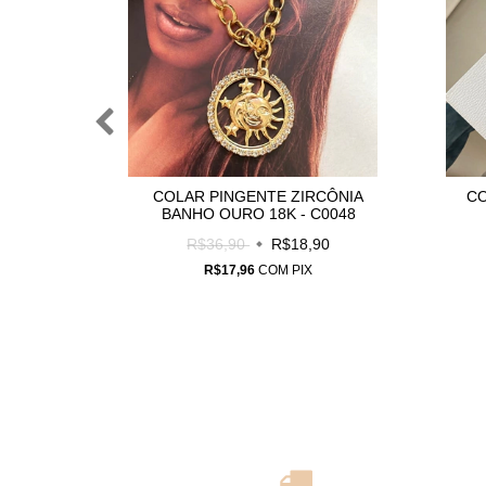
RCONIA
COLAR PINGENTE ZIRCÔNIA
C
C0012
BANHO OURO 18K - C0048
90
R$36,90
R$18,90
R$17,96
COM
PIX