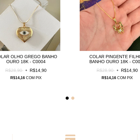
OLAR OLHO GREGO BANHO
COLAR PINGENTE FILH
OURO 18K - C0004
BANHO OURO 18K - C0
R$28,90
R$14,90
R$28,90
R$14,90
R$14,16
COM
PIX
R$14,16
COM
PIX