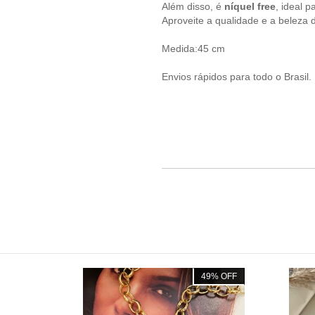
Além disso, é
níquel free
, ideal 
Aproveite a qualidade e a beleza d
Medida:45 cm
Envios rápidos para todo o Brasil.
54
%
OFF
49
%
OFF