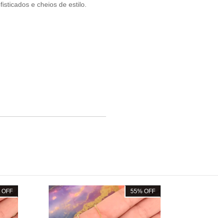
isticados e cheios de estilo.
%
OFF
55
%
OFF