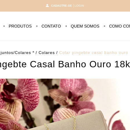
CADASTRE-SE
LOGIN
PRODUTOS
CONTATO
QUEM SOMOS
COMO CO
juntos/Colares *
/
Colares
/
Colar pingebte casal banho ouro
ngebte Casal Banho Ouro 18