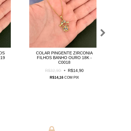
OS
COLAR PINGENTE ZIRCONIA
COL
019
FILHOS BANHO OURO 18K -
BAN
C0018
R$32,90
R$14,90
R$14,16
COM
PIX