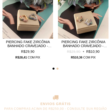
PIERCING FAKE ZIRCÔNIA
PIERCING FAKE ZIRCÔNIA
BANHADO CRAVEJADO -
BANHADO CRAVEJADO -
PF0001
PF0002
R$29,90
R$29,90
R$10,90
R$28,41
COM
PIX
R$10,36
COM
PIX
ENVIOS GRÁTIS
PARA COMPRAS ACIMA DE R$250,00 - CONSULTE SUA REGIÃO