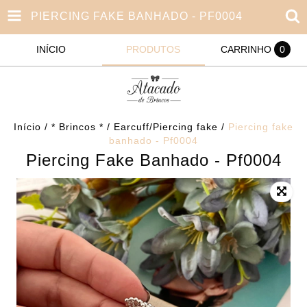
PIERCING FAKE BANHADO - PF0004
INÍCIO
PRODUTOS
CARRINHO
0
Início
/
* Brincos *
/
Earcuff/Piercing fake
/
Piercing fake
banhado - Pf0004
Piercing Fake Banhado - Pf0004