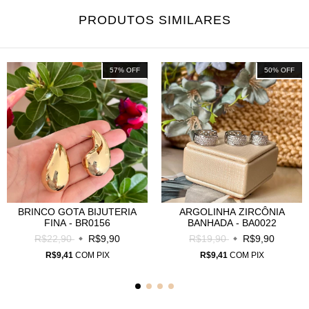
PRODUTOS SIMILARES
57
%
OFF
50
%
OFF
BRINCO GOTA BIJUTERIA
ARGOLINHA ZIRCÔNIA
FINA - BR0156
BANHADA - BA0022
R$22,90
R$9,90
R$19,90
R$9,90
R$9,41
COM
PIX
R$9,41
COM
PIX