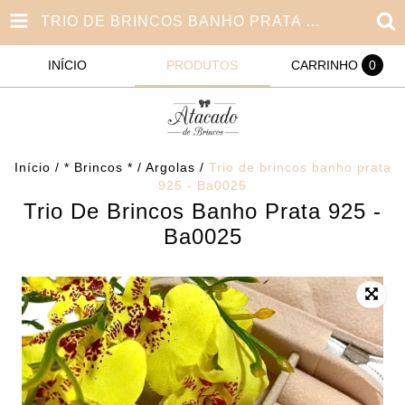
TRIO DE BRINCOS BANHO PRATA 925 - BA0025
INÍCIO
PRODUTOS
CARRINHO
0
Início
/
* Brincos *
/
Argolas
/
Trio de brincos banho prata
925 - Ba0025
Trio De Brincos Banho Prata 925 -
Ba0025