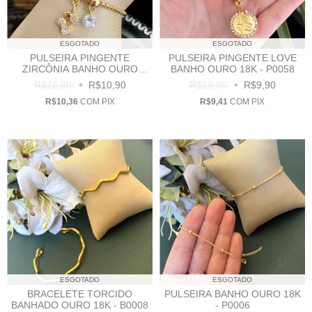
ESGOTADO
ESGOTADO
PULSEIRA PINGENTE
PULSEIRA PINGENTE LOVE
ZIRCÔNIA BANHO OURO
BANHO OURO 18K - P0058
18K- P0007
R$26,90
R$10,90
R$19,90
R$9,90
R$10,36
COM
PIX
R$9,41
COM
PIX
ESGOTADO
ESGOTADO
BRACELETE TORCIDO
PULSEIRA BANHO OURO 18K
BANHADO OURO 18K - B0008
- P0006