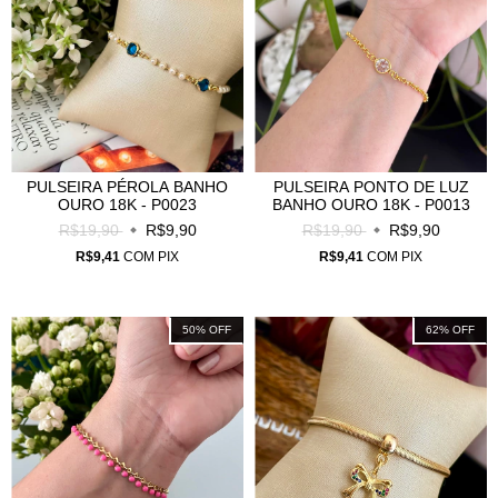
PULSEIRA PÉROLA BANHO
PULSEIRA PONTO DE LUZ
OURO 18K - P0023
BANHO OURO 18K - P0013
R$19,90
R$9,90
R$19,90
R$9,90
R$9,41
COM
PIX
R$9,41
COM
PIX
50
%
OFF
62
%
OFF