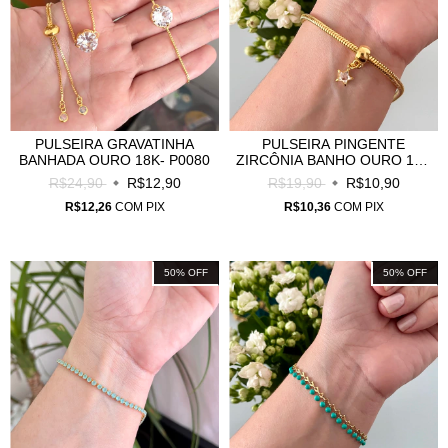
PULSEIRA GRAVATINHA
PULSEIRA PINGENTE
BANHADA OURO 18K- P0080
ZIRCÔNIA BANHO OURO 18K
- P0039
R$24,90
R$12,90
R$19,90
R$10,90
R$12,26
COM
PIX
R$10,36
COM
PIX
50
%
OFF
50
%
OFF