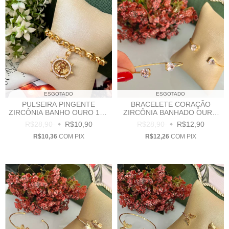
ESGOTADO
ESGOTADO
PULSEIRA PINGENTE
BRACELETE CORAÇÃO
ZIRCÔNIA BANHO OURO 18K
ZIRCÔNIA BANHADO OURO
- P0020
18K - B0023
R$28,90
R$10,90
R$28,90
R$12,90
R$10,36
COM
PIX
R$12,26
COM
PIX