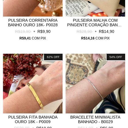
PULSEIRA CORRENTARIA
PULSEIRA MALHA COM
BANHO OURO 18K- P0028
PINGENTE CORAÇÃO BANHO
OURO 18K - P0043
R$19,90
R$9,90
R$28,90
R$14,90
R$9,41
COM
PIX
R$14,16
COM
PIX
62
%
OFF
54
%
OFF
PULSEIRA FITA BANHADA
BRACELETE MINIMALISTA
OURO 18K - P0009
BANHADO - B0029