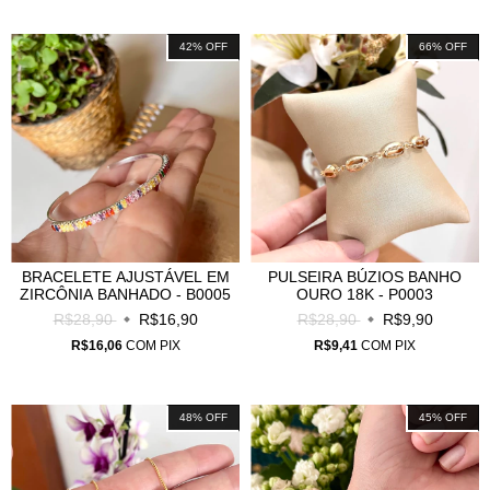
42
%
OFF
66
%
OFF
BRACELETE AJUSTÁVEL EM
PULSEIRA BÚZIOS BANHO
ZIRCÔNIA BANHADO - B0005
OURO 18K - P0003
R$28,90
R$16,90
R$28,90
R$9,90
R$16,06
COM
PIX
R$9,41
COM
PIX
48
%
OFF
45
%
OFF