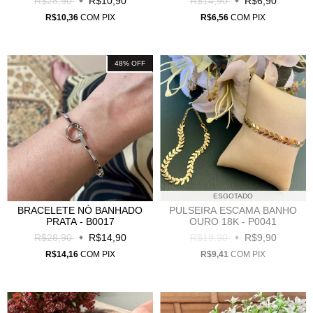
R$28,90
R$10,90
R$14,90
R$6,90
R$10,36
COM
PIX
R$6,56
COM
PIX
48
%
OFF
ESGOTADO
BRACELETE NÓ BANHADO
PULSEIRA ESCAMA BANHO
PRATA - B0017
OURO 18K - P0041
R$28,90
R$14,90
R$19,90
R$9,90
R$14,16
COM
PIX
R$9,41
COM
PIX