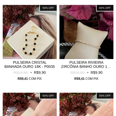
50
%
OFF
60
%
OFF
PULSEIRA CRISTAL
PULSEIRA RIVIEIRA
BANHADA OURO 18K - P0035
ZIRCÔNIA BANHO OURO 18K
- P0025
R$19,90
R$9,90
R$24,90
R$9,90
R$9,41
COM
PIX
R$9,41
COM
PIX
50
%
OFF
50
%
OFF