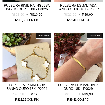
PULSEIRA RIVIEIRA INGLESA
PULSEIRA ESMALTADA
BANHO OURO 18K - P0026
BANHO OURO 18K - P0057
R$26,90
R$10,90
R$22,90
R$9,90
R$10,36
COM
PIX
R$9,41
COM
PIX
52
%
OFF
50
%
OFF
PULSEIRA ESMALTADA
PULSEIRA FITA BANHADA
BANHO OURO 18K- P0024
OURO 18K - P0029
R$26,90
R$12,90
R$19,90
R$9,90
R$12,26
COM
PIX
R$9,41
COM
PIX