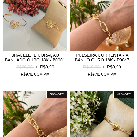
BRACELETE CORAÇÃO
PULSEIRA CORRENTARIA
BANHADO OURO 18K - B0001
BANHO OURO 18K - P0047
R$26,90
R$9,90
R$19,90
R$9,90
R$9,41
COM
PIX
R$9,41
COM
PIX
50
%
OFF
48
%
OFF