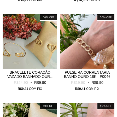
R$9,41
COM
PIX
R$16,06
COM
PIX
60
%
OFF
50
%
OFF
BRACELETE CORAÇÃO
PULSEIRA CORRENTARIA
VAZADO BANHADO OURO
BANHO OURO 18K - P0046
18K - B0020
R$24,90
R$9,90
R$19,90
R$9,90
R$9,41
COM
PIX
R$9,41
COM
PIX
50
%
OFF
50
%
OFF