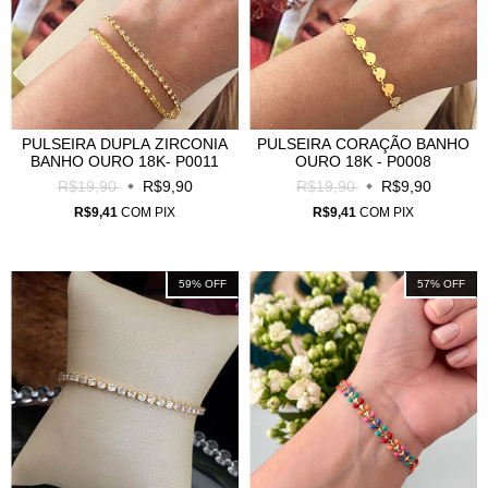
PULSEIRA DUPLA ZIRCONIA
PULSEIRA CORAÇÃO BANHO
BANHO OURO 18K- P0011
OURO 18K - P0008
R$19,90
R$9,90
R$19,90
R$9,90
R$9,41
COM
PIX
R$9,41
COM
PIX
59
%
OFF
57
%
OFF