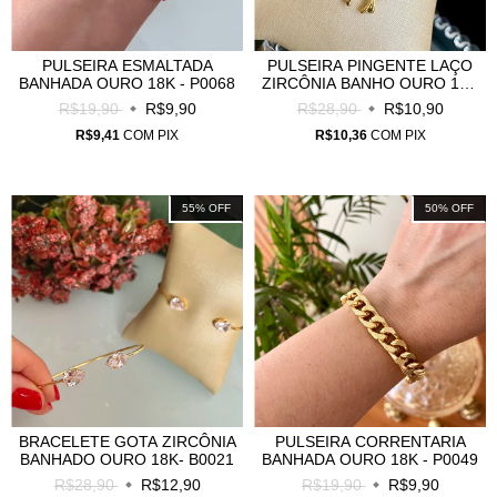
PULSEIRA ESMALTADA
PULSEIRA PINGENTE LAÇO
BANHADA OURO 18K - P0068
ZIRCÔNIA BANHO OURO 18K
- P0002
R$19,90
R$9,90
R$28,90
R$10,90
R$9,41
COM
PIX
R$10,36
COM
PIX
55
%
OFF
50
%
OFF
BRACELETE GOTA ZIRCÔNIA
PULSEIRA CORRENTARIA
BANHADO OURO 18K- B0021
BANHADA OURO 18K - P0049
R$28,90
R$12,90
R$19,90
R$9,90