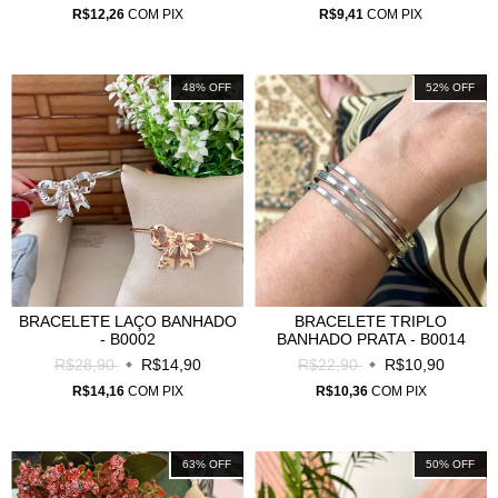
R$12,26
COM
PIX
R$9,41
COM
PIX
48
%
OFF
52
%
OFF
BRACELETE LAÇO BANHADO
BRACELETE TRIPLO
- B0002
BANHADO PRATA - B0014
R$28,90
R$14,90
R$22,90
R$10,90
R$14,16
COM
PIX
R$10,36
COM
PIX
63
%
OFF
50
%
OFF