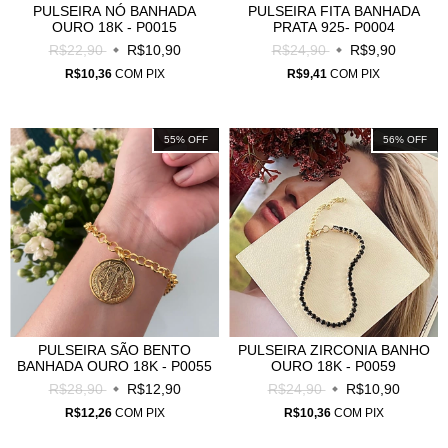
PULSEIRA NÓ BANHADA
PULSEIRA FITA BANHADA
OURO 18K - P0015
PRATA 925- P0004
R$22,90
R$10,90
R$24,90
R$9,90
R$10,36
COM
PIX
R$9,41
COM
PIX
55
%
OFF
56
%
OFF
PULSEIRA SÃO BENTO
PULSEIRA ZIRCONIA BANHO
BANHADA OURO 18K - P0055
OURO 18K - P0059
R$28,90
R$12,90
R$24,90
R$10,90
R$12,26
COM
PIX
R$10,36
COM
PIX