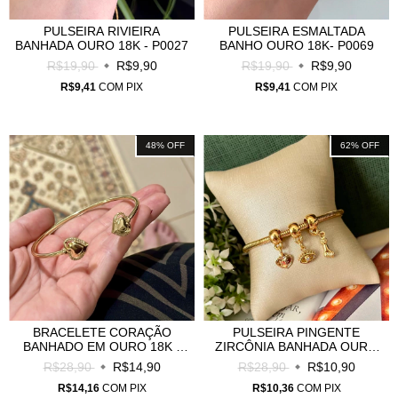
PULSEIRA RIVIEIRA
PULSEIRA ESMALTADA
BANHADA OURO 18K - P0027
BANHO OURO 18K- P0069
R$19,90
R$9,90
R$19,90
R$9,90
R$9,41
COM
PIX
R$9,41
COM
PIX
48
%
OFF
62
%
OFF
BRACELETE CORAÇÃO
PULSEIRA PINGENTE
BANHADO EM OURO 18K -
ZIRCÔNIA BANHADA OURO
B0012
18K - P0042
R$28,90
R$14,90
R$28,90
R$10,90
R$14,16
COM
PIX
R$10,36
COM
PIX