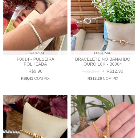
ESGOTADO
ESGOTADO
P0014 - PULSEIRA
BRACELETE NÓ BANAHDO
FOLHEADA
OURO 18K - B0004
R$9,90
R$22,90
R$12,90
R$9,41
COM
PIX
R$12,26
COM
PIX