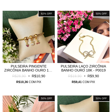
62
%
OFF
50
%
OFF
PULSEIRA PINGENTE
PULSEIRA LAÇO ZIRCÔNIA
ZIRCÔNIA BANHO OURO 18K
BANHO OURO 18K - P0019
- P0034
R$28,90
R$10,90
R$19,90
R$9,90
R$10,36
COM
PIX
R$9,41
COM
PIX
50
%
OFF
50
%
OFF