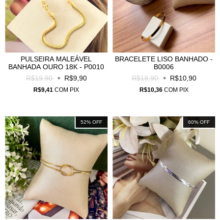
PULSEIRA MALEÁVEL
BRACELETE LISO BANHADO -
BANHADA OURO 18K - P0010
B0006
R$19,90
R$9,90
R$18,90
R$10,90
R$9,41
COM
PIX
R$10,36
COM
PIX
52
%
OFF
60
%
OFF