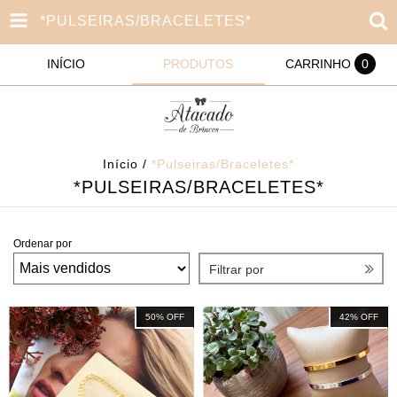
*PULSEIRAS/BRACELETES*
INÍCIO
PRODUTOS
CARRINHO
0
Início
/
*Pulseiras/Braceletes*
*PULSEIRAS/BRACELETES*
Ordenar por
Filtrar por
50
%
OFF
42
%
OFF