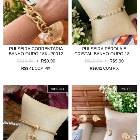
PULSEIRA CORRENTARIA
PULSEIRA PÉROLA E
BANHO OURO 18K- P0012
CRISTAL BANHO OURO 18K-
P0033
R$19,90
R$9,90
R$19,90
R$9,90
R$9,41
COM
PIX
R$9,41
COM
PIX
50
%
OFF
35
%
OFF