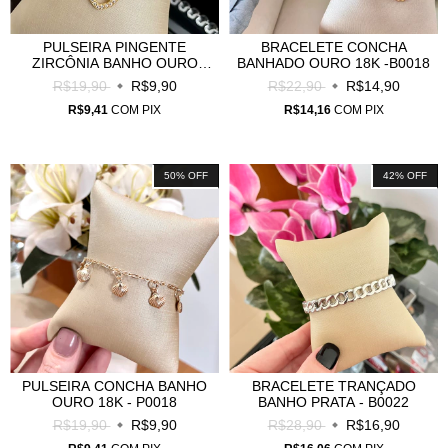
PULSEIRA PINGENTE
BRACELETE CONCHA
ZIRCÔNIA BANHO OURO
BANHADO OURO 18K -B0018
18K- P0016
R$19,90
R$9,90
R$22,90
R$14,90
R$9,41
COM
PIX
R$14,16
COM
PIX
50
%
OFF
42
%
OFF
PULSEIRA CONCHA BANHO
BRACELETE TRANÇADO
OURO 18K - P0018
BANHO PRATA - B0022
R$19,90
R$9,90
R$28,90
R$16,90