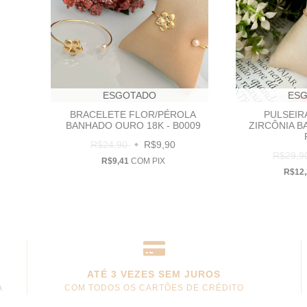
ESGOTADO
ES
BRACELETE FLOR/PÉROLA
PULSEIR
BANHADO OURO 18K - B0009
ZIRCÔNIA B
R$24,90
R$9,90
R$29,
R$9,41
COM
PIX
R$12
ATÉ 3 VEZES SEM JUROS
A
COM TODOS OS CARTÕES DE CRÉDITO