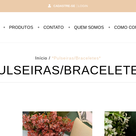
CADASTRE-SE
LOGIN
PRODUTOS
CONTATO
QUEM SOMOS
COMO CO
Início
/
*Pulseiras/Braceletes*
ULSEIRAS/BRACELET