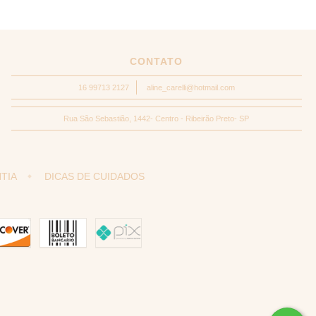
CONTATO
16 99713 2127
aline_carelli@hotmail.com
Rua São Sebastião, 1442- Centro - Ribeirão Preto- SP
TIA
DICAS DE CUIDADOS