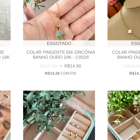
ESGOTADO
ES
RE
COLAR PINGENTE EM ZIRCÔNIA
COLAR PING
 18K
BANHO OURO 18K - C0028
BANHO OU
R$28,90
R$14,90
R$34,
R$14,16
COM
PIX
R$14