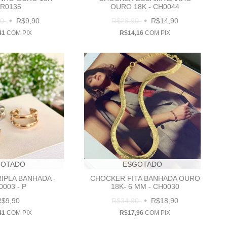
R0135
OURO 18K - CH0044
90
R$9,90
R$28,90
R$14,90
41
COM
PIX
R$14,16
COM
PIX
GOTADO
ESGOTADO
IPLA BANHADA -
CHOCKER FITA BANHADA OURO
0003 - P
18K- 6 MM - CH0030
R$9,90
R$34,90
R$18,90
41
COM
PIX
R$17,96
COM
PIX