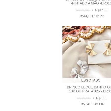
-PINTADO A MÃO -BR01
R$29,90
R$14,90
R$14,16
COM
PIX
ESGOTADO
BRINCO LEQUE BANHO O
18K OU PRATA 925 - BR0
R$19,90
R$9,90
R$9,41
COM
PIX