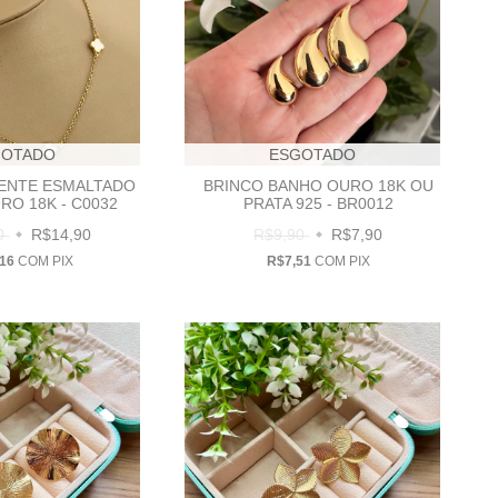
GOTADO
ESGOTADO
ENTE ESMALTADO
BRINCO BANHO OURO 18K OU
RO 18K - C0032
PRATA 925 - BR0012
90
R$14,90
R$9,90
R$7,90
,16
COM
PIX
R$7,51
COM
PIX