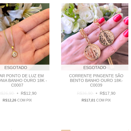
ESGOTADO
ESGOTADO
AR PONTO DE LUZ EM
CORRENTE PINGENTE SÃO
NIA BANHO OURO 18K -
BENTO BANHO OURO 18K-
C0007
C0039
R$26,90
R$12,90
R$36,90
R$17,90
R$12,26
COM
PIX
R$17,01
COM
PIX