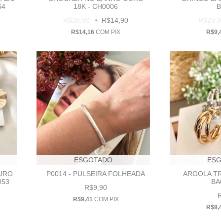
64
18K - CH0006
B
R$28,90
R$14,90
R$29,
R$14,16
COM
PIX
R$9,
ESGOTADO
ES
URO
P0014 - PULSEIRA FOLHEADA
ARGOLA TR
053
BA
R$9,90
R$9,41
COM
PIX
R$9,