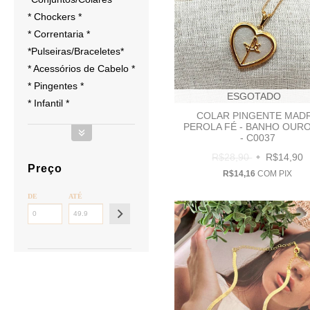
* Chockers *
* Correntaria *
*Pulseiras/Braceletes*
* Acessórios de Cabelo *
* Pingentes *
ESGOTADO
* Infantil *
COLAR PINGENTE MAD
PEROLA FÉ - BANHO OURO
- C0037
R$28,90
R$14,90
Preço
R$14,16
COM
PIX
DE
ATÉ