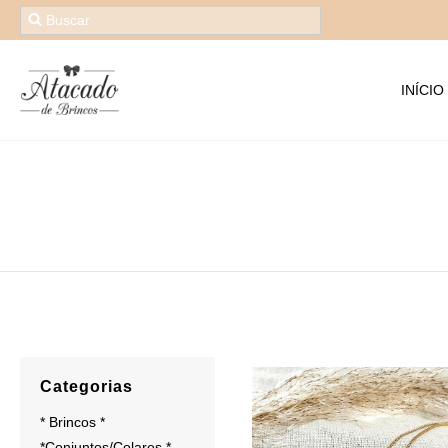
INÍCIO
Categorias
* Brincos *
*Conjuntos/Colares *