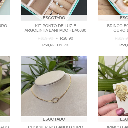
ESGOTADO
ES
URO
KIT PONTO DE LUZ E
BRINCO B
ARGOLINHA BANHADO - BA0080
OURO 1
R$19,90
R$8,90
R$19,
R$8,46
COM
PIX
R$9,
ESGOTADO
ES
HADO
CHOCKER NÓ BANHO OURO
BRINCO BA