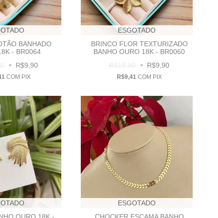
GOTADO
ESGOTADO
OTÃO BANHADO
BRINCO FLOR TEXTURIZADO
8K - BR0064
BANHO OURO 18K - BR0060
90
R$9,90
R$19,90
R$9,90
41
COM
PIX
R$9,41
COM
PIX
GOTADO
ESGOTADO
NHO OURO 18K -
CHOCKER ESCAMA BANHO